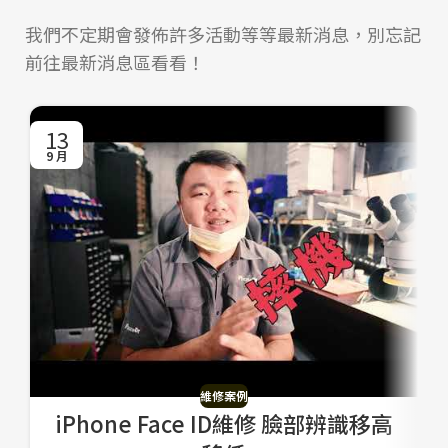
我們不定期會發佈許多活動等等最新消息，別忘記
前往最新消息區看看！
13
9 月
1
維修案例
iPhone Face ID維修 臉部辨識移高