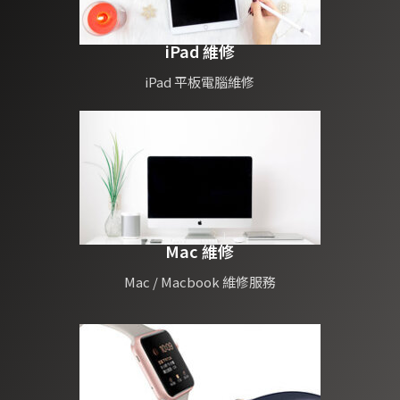
用FaceID，此現象屬於較複
雜的故障，上述的四項零件
都可能是故障條件，部分還
iPad 維修
有可能是主機板供電問題或
訊號問題
iPad 平板電腦維修
臉部辨識的故障現象大致上
就這兩點，最後我們來說維
修時間
通常點陣頭影器的維修時間
大約是30-40分鐘，如果還
有其他因素維修時間就必須
更久
如果各位朋友還想了解更多
Mac 維修
臉部辨識故障的問題，歡迎
來電詢問，或在臉書專頁詢
Mac / Macbook 維修服務
問
www.iPhoneDr.com.tw
#臉部辨識維修
#iPhone移高移低
#FaceID維修