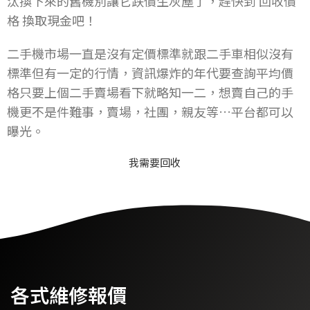
汰換下來的舊機別讓它跌價生灰塵了，趕快到 回收價
整度，經過一年時間的測試
我們累積了不少有關臉部辨
格 換取現金吧！
識解鎖的維修經驗，我們簡
單整理幾項造成臉部辨識的
二手機市場一直是沒有定價標準就跟二手車相似沒有
故障可能
1，浸水(水氣由聽筒的位置
標準但有一定的行情，資訊爆炸的年代要查詢平均價
滲入機身，導致臉部辨識的
格只要上個二手賣場看下就略知一二，想賣自己的手
幾項重要零件故障)
2，摔機(外表的完美不代表
機更不是件難事，賣場，社團，親友等…平台都可以
內部機件是完整的，我們常
說的隱性故障)
曝光。
3，人為損壞(拆裝過程帶電
導入的故障不在少數)
我需要回收
第1項及第2項是最常見的故
障，別再相信iPhone有防水
功能了!
說完了故障因素，我們來說
一些有關臉部辨識的零件及
維修的方式，首先我們先把
臉部辨識的幾項重要零件做
歸類
1，紅外線攝像頭(捕捉點陣
各式維修報價
頭影器發出的3D光點，進
行數據採集)此零件有加密IC