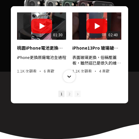
01:30
02:40
桃園iPhone電池更換｜支援XS～16 Pro Max｜南崁PhoneDr愛瘋醫生
iPhone13Pro 玻璃破裂，省錢的處理方式
iPhone更換原廠電池全過程
表面玻璃更換，俗稱壓蓋
板，雖然這已是很久的維修
技術但省錢及完整度依舊不
1.1K 次觀看
•
6 喜歡
1.1K 次觀看
•
4 喜歡
變
•
1 評論
•
0 評論
1
2
05:23
07:35
iPhone原廠電池及副廠電池的差別，帶你暸解更換電池的全過程
iPhone FaceID 故障維修，臉部辨識移高移低
iPhone原廠電池與副廠電池
FaceID的誕生創造了不少方