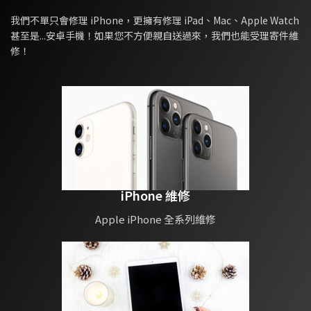
故障無法更換
2，點陣投影器(投射3萬多
我們不單只會修理 iPhone，更擁有修理 iPad、Mac、Apple Watch
個3D光點於人臉進行3D建
甚至是...安卓手機！如果您不方便親自送過來，我們也能受理寄件維
模)此零件故障可以維修，
修！
也是最常見的故障
3，泛光及距離傳感器(在無
光源的環境下投射紅外線光
源進行補光，在黑暗中也能
進行臉部解鎖)此功能故障
無法更換，有加密IC
4，環境光傳感器，此零件
故障可以更換
以上幾個零件就是臉部辨識
的重要架構，維修邏輯清楚
了以後我們接下來繼續說明
iPhone 維修
如何判斷臉部辨識的故障現
象
Apple iPhone 全系列維修
1，設定臉部辨識解鎖時，
無法錄製出現移高一點移低
一點，距離20公分(出現此
故障80%都是點陣頭影器故
障，少數浸水機是泛光故
障)
2，開機時彈窗出現無法使