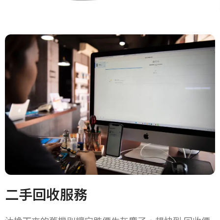
的差異，主要差在使用年
便性，從螢幕解鎖到網銀轉
限，副廠電池壽命大約在1
帳各種隱私解鎖有了臉部辨
50K 次觀看
•
296 喜歡
5.6K 次觀看
•
27 喜歡
年到1年半，原廠則是2年到
識的功能方便許多，不需要
•
89 評論
•
9 評論
3年，青菜蘿蔔各有所好！
再花時間鍵入一堆密碼，就
靠一張臉解決解鎖問題，能
說這功能不重要嗎?
在兩年前這功能故障可以說
是沒法維修的，就因為
Apple團隊在諸多零件裡做
了很多加密機制，一旦故障
了就沒辦法更換零件達到修
復的可能，也因為這些加密
機制開啟了第三方維修站的
黑暗期，
當時可以說來一個死一個，
就在去年中旬強大的對岸市
場華強北有了重要性的突
破，把臉部辨識最常故障的
加密零件給破解了，也幫助
不少經常依賴臉部解鎖的用
戶，這維修技術剛出來時我
們抱持著觀望的態度，擔心
二手回收服務
系統升級後會不會出現故障
的可能，還有解鎖效能會不
會有落差，各種維修後的完