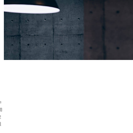
池，讓手機煥然一新！
2025 年 1 月 7 日
中
用
較
組
。