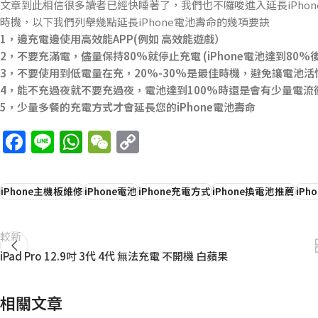
文章到此相信很多讀者已經快睡著了，我們也不囉唆進入延長iPho
時機，以下我們列舉幾點延長iPhone電池壽命的幾項要訣
1，邊充電邊使用高效能APP(例如 高效能遊戲）
2，不要充滿電，儘量保持80%就停止充電 (iPhone電池達到8
3，不要使用到低電量在充，20%-30%是最佳時機，避免讓電池活
4，能不充過夜就不要充過夜，電池達到100%時還是會有少量電流
5，少量多餐的充電方式才會延長您的iPhone電池壽命
Facebook
Line
WhatsApp
WeChat
Copy
Link
iPhone主機板維修
iPhone電池
iPhone充電方式
iPhone換電池推薦
iPh
較新
iPad Pro 12.9吋 3代 4代 無法充電 不開機 白蘋果
相關文章