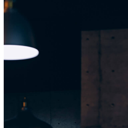
最新文章
iPhone Face ID維修 臉部辨
識移高移低
2021 年 9 月 13 日
桃園iPhone電池更換｜支援
XS～16 Pro Max｜南崁
PhoneDr愛瘋醫生
2025 年 11 月 10 日
iPhone 14 Pro Max 維修｜桃
園愛瘋醫生｜白綠屏、顯示
異常快速修復
2025 年 11 月 10 日
iPhone 電池大揭秘：選對電