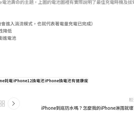
ne電池壽命的主題，上圖的電池圖裡有實際說明了最佳充電時機及拔
0%後會進入涓流模式，也就代表著電量充電已完成）
性降低
衝進電池
one耗電
iPhone12換電池
iPhone換電池有健康度
較
iPhone到底防水嗎？怎麼我的iPhone淋雨就