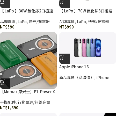
【 LaPo 】30W 氮化鎵2口極速
【 LaPo 】70W 氮化鎵3口極速
充電器 Lch30
充電器 Lch70
品牌專區
,
LaPo
,
快充/充電器
品牌專區
,
LaPo
,
快充/充電器
NT$
590
NT$
990
Apple iPhone 16
新品專區（商城價）
,
iPhone
【Momax 摩米士】P1-Power X
Pro+ 10000mAh 磁吸內建USB-
手機配件
,
行動電源/無線充電
C線行動電源-附支架｜CCC 認證
NT$
1,890
& WH 標示