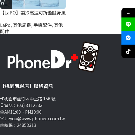
→
【LaPO】製冷高速可折疊隨身風
扇 LF-C01
LaPo
,
其他周邊
,
手機配件
,
其他
配件
【桃園南崁店】聯絡資訊
桃園市蘆竹區中正路 156 號
電話：(03) 3112233
AM11:00 ~ PM10:00
Jieyou@www.phonedr.com.tw
統編：24858313