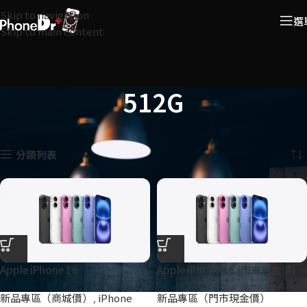
Skip to navigation
選
Skip to main content
512G
首頁
商品 容量
512G
顯示所有 9 筆結果
分類列表
Apple iPhone 16
Apple iPhone 16 (門市現金價)
新品專區（商城價）
,
iPhone
新品專區（門市現金價）